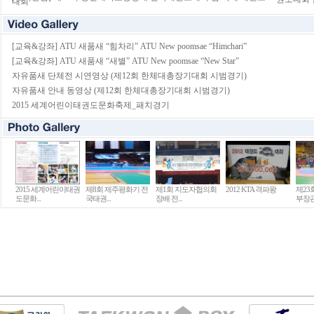
대회
[교육&강좌] ATU 새품새 “힘차리” ATU New poomsae “Himchari”
[교육&강좌] ATU 새품새 “새별” ATU New poomsae “New Star”
자유품새 단체전 시연영상 (제12회 한체대총장기대회 시범경기)
자유품새 안내 동영상 (제12회 한체대총장기대회 시범경기)
2015 세계어린이태권도문화축제_패치경기
2015 세계어린이태권
제8회 제주평화기 전
제1회 지도자협의회
2012 KTA 격파왕
제23
도문화...
국태권...
장배 전...
부장관.